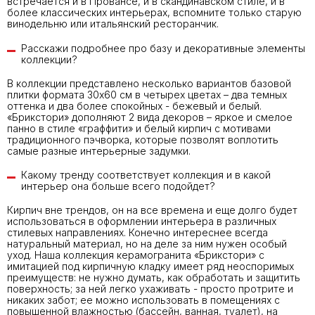
встречается и в Провансе, и в скандинавском стиле, и в
более классических интерьерах, вспомните только старую
винодельню или итальянский ресторанчик.
Расскажи подробнее про базу и декоративные элементы
коллекции?
В коллекции представлено несколько вариантов базовой
плитки формата 30х60 см в четырех цветах – два темных
оттенка и два более спокойных - бежевый и белый.
«Брикстори» дополняют 2 вида декоров – яркое и смелое
панно в стиле «граффити» и белый кирпич с мотивами
традиционного пэчворка, которые позволят воплотить
самые разные интерьерные задумки.
Какому тренду соответствует коллекция и в какой
интерьер она больше всего подойдет?
Кирпич вне трендов, он на все времена и еще долго будет
использоваться в оформлении интерьера в различных
стилевых направлениях. Конечно интереснее всегда
натуральный материал, но на деле за ним нужен особый
уход. Наша коллекция керамогранита «Брикстори» с
имитацией под кирпичную кладку имеет ряд неоспоримых
преимуществ: не нужно думать, как обработать и защитить
поверхность; за ней легко ухаживать - просто протрите и
никаких забот; ее можно использовать в помещениях с
повышенной влажностью (бассейн, ванная, туалет), на