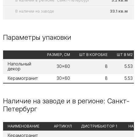
В наличии в регионе: Санкт-Петербург
3.2 кв.м
В наличии на заводе
33.1 кв.м
Параметры упаковки
РАЗМЕР, СМ
ШТ В КОРОБКЕ
ШТ В М2
Напольный
30x60
8
5.53
декор
Керамогранит
30x60
8
5.53
Наличие на заводе и в регионе: Санкт-
Петербург
НАИМЕНОВАНИЕ
АРТИКУЛ
ДИСТРИБЬЮТОР 1
НА 
Керамогранит