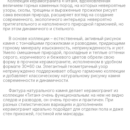
Коллекция керамогранита «Титан», вдохновленная
величием горных каменных пород, на которых невероятные
узоры, сколы, трещины и выраженные прожилки рисует
сама вековая природа, расширяет взгляд на создание
современного, экологичного интерьера: невероятно
притягательного и наполненного природной гармонией, но
при этом динамичного и стильного.
В основе коллекции – естественный, активный рисунок
камня с тончайшими прожилками и разводами, придающими
горному минералу изысканность, непринужденность и уют.
Умело смешанные природой, прохладные и теплые оттенки
серого, коричневого и бежевого цветов обрели свою
форму в прочном керамограните, исполненном в удобном
формате 30*60 см. Элегантный геометричный узор
непринужденно поддерживает общую гармонию коллекции
и добавляет классическому натуральному рисунку камня
современности и динамичности.
Фактура натурального камня делает керамогранит из
коллекции «Титан» очень функциональным: на нем не видно
следов и разводов, он очень прочен и практичен. При
разных стилистических вариациях и дополнениях
керамогранит идеально подойдет для отделки пола и даже
стен прихожей, гостиной или мансарды.