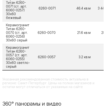
Титан 6260-
0071 (ст. арт.
6260-0071
46.4 кв.м
3 443
6060-0257)
30х60
бежевый
Керамогранит
Титан 6260-
0070 (ст. арт.
6260-0070
21.6 кв.м
285
6060-0256)
30х60 серый
Керамогранит
Титан 6260-
0057 (ст. арт.
6260-0057
3.2 кв.м
3
6060-0255)
30х60 светло-
серый
Указанная рекомендованная стоимость актуальна в
регионе: Санкт-Петербург. Цены на полках магазинов и
остатки могут отличаться от указанных на сайте
360° панорамы и видео