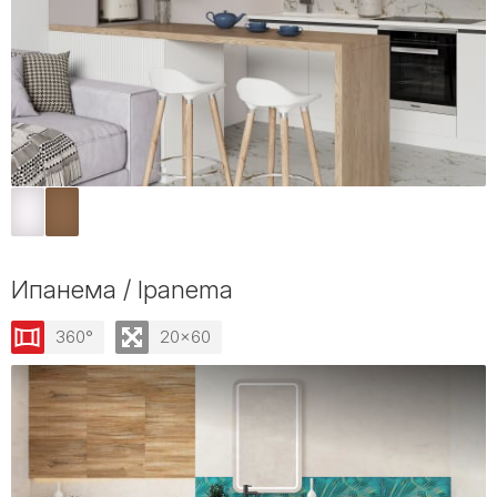
Ипанема / Ipanema
360°
20x60