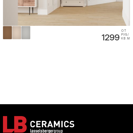
ОТ
1299
РУБ/
КВ.М