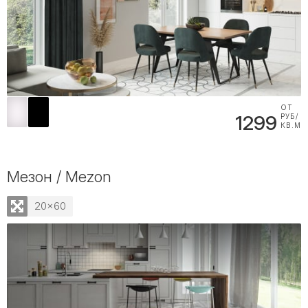
ОТ
1299
РУБ/
КВ.М
Мезон / Mezon
20x60