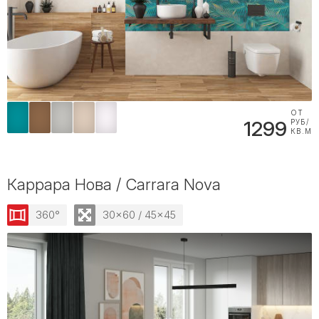
ОТ
1299
РУБ/
КВ.М
Каррара Нова / Carrara Nova
360°
30x60 / 45x45