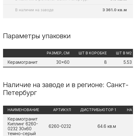
В наличии на заводе
3 361.0 кв.м
Параметры упаковки
РАЗМЕР, СМ
ШТ В КОРОБКЕ
ШТ В М2
Керамогранит
30x60
8
5.53
Наличие на заводе и в регионе: Санкт-
Петербург
НАИМЕНОВАНИЕ
АРТИКУЛ
ДИСТРИБЬЮТОР 1
НА 
Керамогранит
Киплинг 6260-
6260-0232
64.6 кв.м
0232 30х60
темно-серый