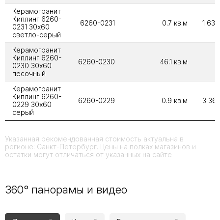
Керамогранит
Киплинг 6260-
6260-0231
0.7 кв.м
1 634
0231 30х60
светло-серый
Керамогранит
Киплинг 6260-
6260-0230
46.1 кв.м
1
0230 30х60
песочный
Керамогранит
Киплинг 6260-
6260-0229
0.9 кв.м
3 361
0229 30х60
серый
Указанная рекомендованная стоимость актуальна в
регионе: Санкт-Петербург. Цены на полках магазинов и
остатки могут отличаться от указанных на сайте
360° панорамы и видео