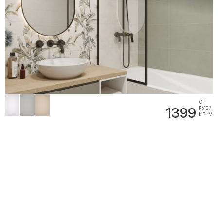
ОТ
1399
РУБ/
КВ.М