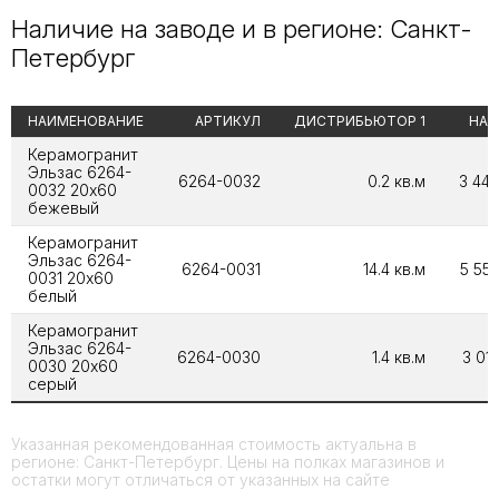
Наличие на заводе и в регионе: Санкт-
Петербург
НАИМЕНОВАНИЕ
АРТИКУЛ
ДИСТРИБЬЮТОР 1
НА 
Керамогранит
Эльзас 6264-
6264-0032
0.2 кв.м
3 440
0032 20x60
бежевый
Керамогранит
Эльзас 6264-
6264-0031
14.4 кв.м
5 552
0031 20x60
белый
Керамогранит
Эльзас 6264-
6264-0030
1.4 кв.м
3 016
0030 20x60
серый
Указанная рекомендованная стоимость актуальна в
регионе: Санкт-Петербург. Цены на полках магазинов и
остатки могут отличаться от указанных на сайте