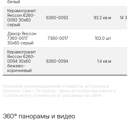
белый
Керамогранит
Янссон 6260-
6260-0092
92.2 кв.м
14 32
0092 30х60
серый
Декор Янссон
7360-0017
7360-0017
102.0 шт
5
30х60 серый
Керамогранит
Янссон 6260-
0094 30х60
6260-0094
1.4 кв.м
бежево-
коричневый
Указанная рекомендованная стоимость актуальна в
регионе: Санкт-Петербург. Цены на полках магазинов и
остатки могут отличаться от указанных на сайте
360° панорамы и видео