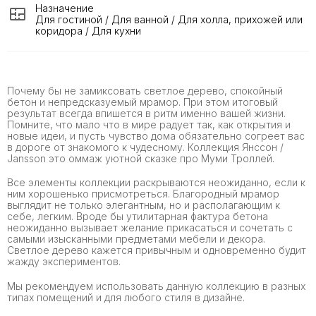
Назначение
Для гостиной / Для ванной / Для холла, прихожей или
коридора / Для кухни
Почему бы не замиксовать светлое дерево, спокойный
бетон и непредсказуемый мрамор. При этом итоговый
результат всегда впишется в ритм именно вашей жизни.
Помните, что мало что в мире радует так, как открытия и
новые идеи, и пусть чувство дома обязательно согреет вас
в дороге от знакомого к чудесному. Коллекция Янссон /
Jansson это оммаж уютной сказке про Муми Троллей.
Все элементы коллекции раскрываются неожиданно, если к
ним хорошенько присмотреться. Благородный мрамор
выглядит не только элегантным, но и располагающим к
себе, легким. Вроде бы утилитарная фактура бетона
неожиданно вызывает желание прикасаться и сочетать с
самыми изысканными предметами мебели и декора.
Светлое дерево кажется привычным и одновременно будит
жажду экспериментов.
Мы рекомендуем использовать данную коллекцию в разных
типах помещений и для любого стиля в дизайне.