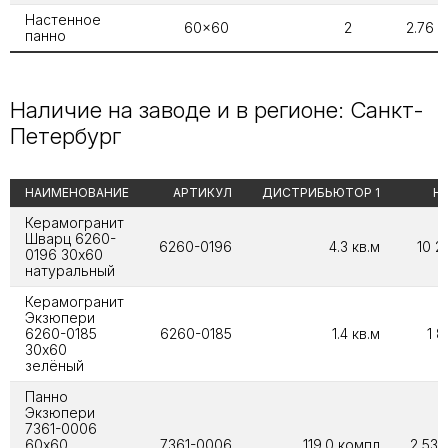
Настенное
60x60
2
2.76
панно
Наличие на заводе и в регионе: Санкт-
Петербург
НАИМЕНОВАНИЕ
АРТИКУЛ
ДИСТРИБЬЮТОР 1
Н
Керамогранит
Шварц 6260-
6260-0196
4.3 кв.м
10 2
0196 30х60
натуральный
Керамогранит
Экзюпери
6260-0185
6260-0185
1.4 кв.м
1 8
30х60
зелёный
Панно
Экзюпери
7361-0006
60х60
7361-0006
119.0 компл
2 538