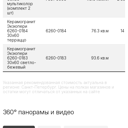
мультиколор
(комплект 2
шт)
Керамогранит
Экзюпери
6260-0184
6260-0184
76.3 кв.м
14 5
30х60
терраццо
Керамогранит
Экзюпери
6260-0183
6260-0183
93.6 кв.м
30х60 светло-
бежевый
Указанная рекомендованная стоимость актуальна в
регионе: Санкт-Петербург. Цены на полках магазинов и
остатки могут отличаться от указанных на сайте
360° панорамы и видео