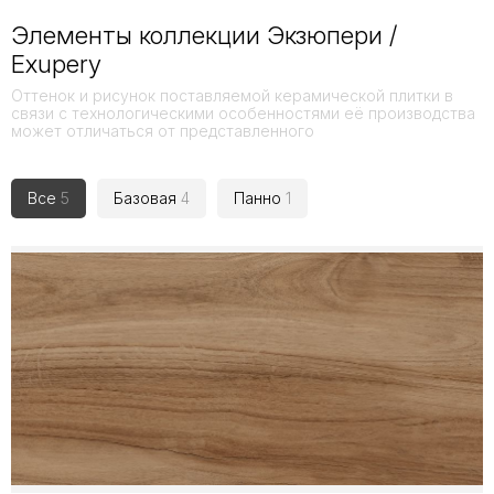
Элементы коллекции Экзюпери /
Exupery
Оттенок и рисунок поставляемой керамической плитки в
связи с технологическими особенностями её производства
может отличаться от представленного
Все
5
Базовая
4
Панно
1