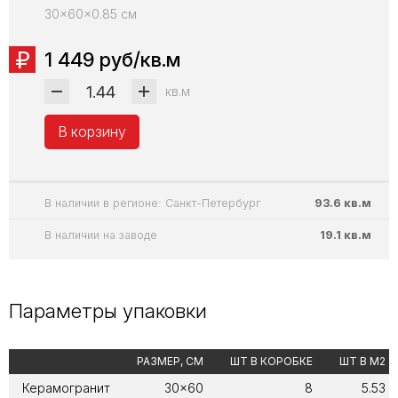
30x60x0.85 см
1 449 руб/кв.м
кв.м
В корзину
В наличии в регионе: Санкт-Петербург
93.6 кв.м
В наличии на заводе
19.1 кв.м
Параметры упаковки
РАЗМЕР, СМ
ШТ В КОРОБКЕ
ШТ В М2
Керамогранит
30x60
8
5.53