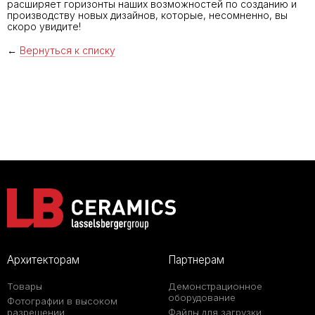
расширяет горизонты наших возможностей по созданию и
производству новых дизайнов, которые, несомненно, вы
скоро увидите!
←
Вернуться к списку
Архитекторам
Партнерам
Товары
Демонстрационное
оборудование
Фотографии в высоком
разрешении
Файлы для загрузки