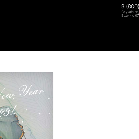
8 (800
Служба по
Будни с 07