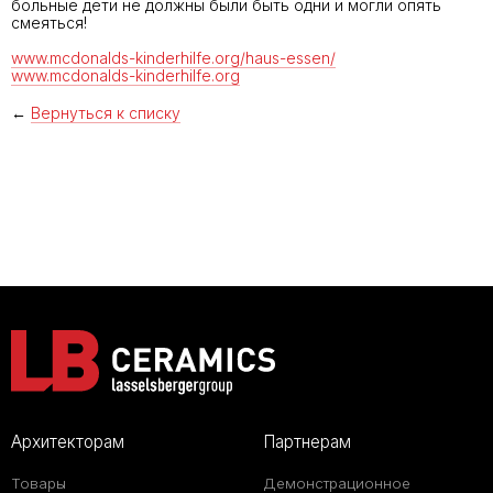
больные дети не должны были быть одни и могли опять
смеяться!
www.mcdonalds-kinderhilfe.org/haus-essen/
www.mcdonalds-kinderhilfe.org
←
Вернуться к списку
Архитекторам
Партнерам
Товары
Демонстрационное