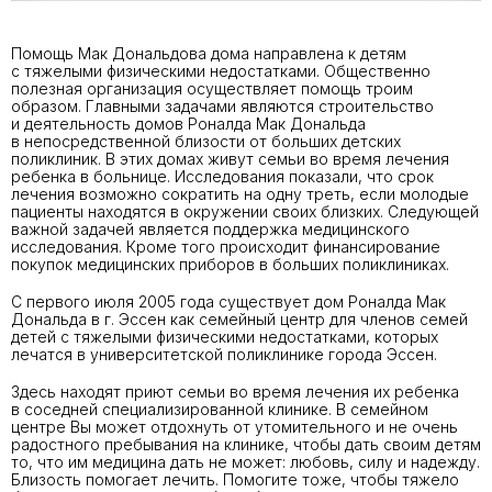
Помощь Мак Дональдова дома направлена к детям
с тяжелыми физическими недостатками. Общественно
полезная организация осуществляет помощь троим
образом. Главными задачами являются строительство
и деятельность домов Роналда Мак Дональда
в непосредственной близости от больших детских
поликлиник. В этих домах живут семьи во время лечения
ребенка в больнице. Исследования показали, что срок
лечения возможно сократить на одну треть, если молодые
пациенты находятся в окружении своих близких. Следующей
важной задачей является поддержка медицинского
исследования. Кроме того происходит финансирование
покупок медицинских приборов в больших поликлиниках.
С первого июля 2005 года существует дом Роналда Мак
Дональда в г. Эссен как семейный центр для членов семей
детей с тяжелыми физическими недостатками, которых
лечатся в университетской поликлинике города Эссен.
Здесь находят приют семьи во время лечения их ребенка
в соседней специализированной клинике. В семейном
центре Вы может отдохнуть от утомительного и не очень
радостного пребывания на клинике, чтобы дать своим детям
то, что им медицина дать не может: любовь, силу и надежду.
Близость помогает лечить. Помогите тоже, чтобы тяжело