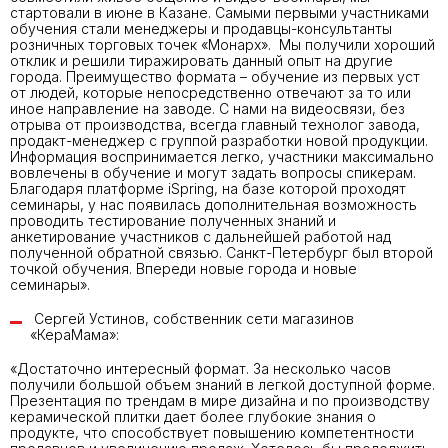
стартовали в июне в Казане. Самыми первыми участниками
обучения стали менеджеры и продавцы-консультанты
розничных торговых точек «Монарх». Мы получили хороший
отклик и решили тиражировать данный опыт на другие
города. Преимущество формата – обучение из первых уст
от людей, которые непосредственно отвечают за то или
иное направление на заводе. С нами на видеосвязи, без
отрыва от производства, всегда главный технолог завода,
продакт-менеджер с группой разработки новой продукции.
Информация воспринимается легко, участники максимально
вовлечены в обучение и могут задать вопросы спикерам.
Благодаря платформе iSpring, на базе которой проходят
семинары, у нас появилась дополнительная возможность
проводить тестирование полученных знаний и
анкетирование участников с дальнейшей работой над
полученной обратной связью. Санкт-Петербург был второй
точкой обучения. Впереди новые города и новые
семинары».
Сергей Устинов, собственник сети магазинов
«КераМама»:
«Достаточно интересный формат. За несколько часов
получили большой объем знаний в легкой доступной форме.
Презентация по трендам в мире дизайна и по производству
керамической плитки дает более глубокие знания о
продукте, что способствует повышению компетентности