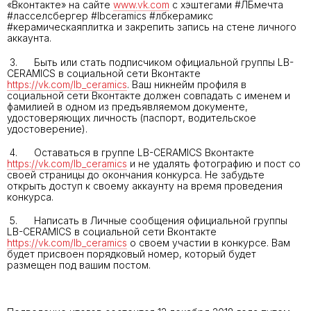
«Вконтакте» на сайте
www.vk.com
с хэштегами #ЛБмечта
#ласселсбергер #lbceramics #лбкерамикс
#керамическаяплитка и закрепить запись на стене личного
аккаунта.
3. Быть или стать подписчиком официальной группы LB-
CERAMICS в социальной сети Вконтакте
https://vk.com/lb_ceramics
. Ваш никнейм профиля в
социальной сети Вконтакте должен совпадать с именем и
фамилией в одном из предъявляемом документе,
удостоверяющих личность (паспорт, водительское
удостоверение).
4. Оставаться в группе LB-CERAMICS Вконтакте
https://vk.com/lb_ceramics
и не удалять фотографию и пост со
своей страницы до окончания конкурса. Не забудьте
открыть доступ к своему аккаунту на время проведения
конкурса.
5. Написать в Личные сообщения официальной группы
LB-CERAMICS в социальной сети Вконтакте
https://vk.com/lb_ceramics
о своем участии в конкурсе. Вам
будет присвоен порядковый номер, который будет
размещен под вашим постом.