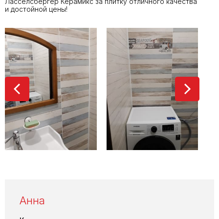
Ласселсбергер Керамикс за плитку отличного качества
и достойной цены!
Анна