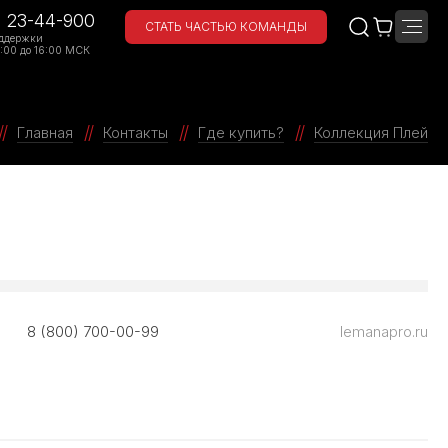
) 23-44-900
СТАТЬ ЧАСТЬЮ КОМАНДЫ
ддержки
:00 до 16:00 МСК
Главная
Контакты
Где купить?
Коллекция Плей
8 (800) 700-00-99
lemanapro.ru