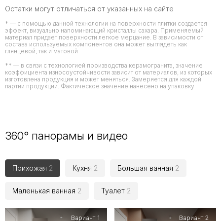
Остатки могут отличаться от указанных на сайте
* — с помощью данной технологии на поверхности плитки создается
эффект, визуально напоминающий кристаллы сахара. Применяемый
материал придает поверхности легкое мерцание. В зависимости от
состава используемых компонентов она может выглядеть как
глянцевой, так и матовой
** — в связи с технологией производства керамогранита, значение
коэффициента износоустойчивости зависит от материалов, из которых
изготовлена продукция и может меняться. Замеряется для каждой
партии продукции. Фактическое значение нанесено на упаковку
360° панорамы и видео
Прихожая
2
Кухня
2
Большая ванная
2
Маленькая ванная
2
Туалет
2
Вариант 1
Вариант 2