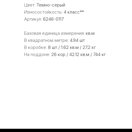
Цвет:
Темно-серый
Износостойкость:
4 класс**
Артикул:
6246-0117
Базовая единица измерения:
кв.м
В квадратном метре:
4.94 шт
В коробке:
8 шт / 1.62 кв.м / 27.2 кг
На поддоне:
26 кор / 42.12 кв.м / 744 кг