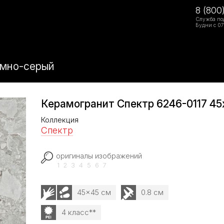
8 (800
Служба по
Будни с 07
емно-серый
Керамогранит Спектр 6246-0117 4
Коллекция
Спектр
оригиналы изображений
1
2
3
4
5
6
7
45x45 см
0.8 см
4 класс**