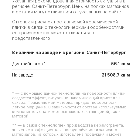
Указанная рекомендованная стоимость актуальна в
регионе: Санкт-Петербург. Цены на полках магазинов
и остатки могут отличаться от указанных на сайте
Оттенок и рисунок поставляемой керамической
плитки в связи с технологическими особенностями
её производства может отличаться от
представленного
В наличии на заводе и в регионе: Санкт-Петербург
Дистрибьютор 1
56.1 кв.м
На заводе
21 508.7 кв.м
* — с помощью данной технологии на поверхности плитки
создается эффект, визуально напоминающий кристаллы
сахара. Применяемый материал придает поверхности
легкое мерцание. В зависимости от состава используемых
компонентов она может выглядеть как глянцевой, так и
матовой
** — в связи с технологией производства керамогранита,
значение коэффициента износоустойчивости зависит от
материалов, из которых изготовлена продукция и может