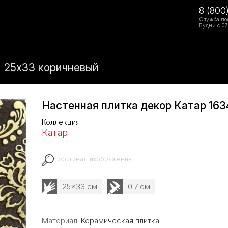
8 (800
Служба по
Будни с 07
1 25х33 коричневый
Настенная плитка декор Катар 163
Коллекция
Катар
оригинал изображения
25x33 см
0.7 см
Материал:
Керамическая плитка