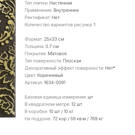
Тип плитки:
Настенная
Применение:
Внутреннее
Ректификат:
Нет
Количество вариантов рисунка:
1
Формат:
25x33 см
Толщина:
0.7 см
Покрытие:
Матовое
Тип поверхности:
Плоская
Декоративный эффект поверхности:
Нет*
Цвет:
Коричневый
Артикул:
1634-0091
Базовая единица измерения:
шт
В квадратном метре:
12 шт
В коробке:
10 шт / 10 кг
На поддоне:
72 кор / 59 кв.м / 769 кг