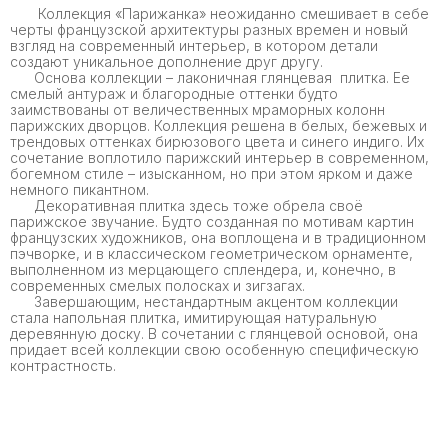
Коллекция «Парижанка» неожиданно смешивает в себе
черты французской архитектуры разных времен и новый
взгляд на современный интерьер, в котором детали
создают уникальное дополнение друг другу.
Основа коллекции – лаконичная глянцевая плитка. Ее
смелый антураж и благородные оттенки будто
заимствованы от величественных мраморных колонн
парижских дворцов. Коллекция решена в белых, бежевых и
трендовых оттенках бирюзового цвета и синего индиго. Их
сочетание воплотило парижский интерьер в современном,
богемном стиле – изысканном, но при этом ярком и даже
немного пикантном.
Декоративная плитка здесь тоже обрела своё
парижское звучание. Будто созданная по мотивам картин
французских художников, она воплощена и в традиционном
пэчворке, и в классическом геометрическом орнаменте,
выполненном из мерцающего сплендера, и, конечно, в
современных смелых полосках и зигзагах.
Завершающим, нестандартным акцентом коллекции
стала напольная плитка, имитирующая натуральную
деревянную доску. В сочетании с глянцевой основой, она
придает всей коллекции свою особенную специфическую
контрастность.