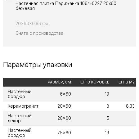
Настенная плитка Парижанка 1064-0227 20x60
бежевая
20x60x0.95 см
Снята с производства
Параметры упаковки
РАЗМЕР, СМ
ШТ В КОРОБКЕ
ШТ В М2
Настенный
6x60
19
бордюр
Керамогранит
20x60
8
8.33
Настенный
20x60
5
декор
Настенный
7.5x60
19
бордюр