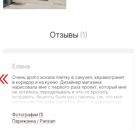
Отзывы
(1)
Елена
Очень долго искала плитку в санузел, керамогранит
в коридор и на кухню. Дизайнер магазина
нарисовала мне с первого раза проект, который мне
не хотелось переделывать и что-то просить
исправить. Акценты были расставлены так, что моя
маленькая площадь заиграла. Итог - я довольная и
счастливая решила вопрос за 2,5 часа по выбору,
оформлению дизайна и доставки, который мучал
Фотографии (1)
меня неделю!
Парижанка / Parisian