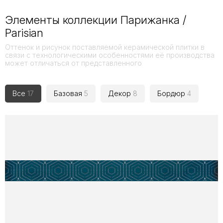
Элементы коллекции Парижанка /
Parisian
Оттенок и рисунок поставляемой керамической плитки в
связи с технологическими особенностями её производства
может отличаться от представленного
Все
17
Базовая
5
Декор
8
Бордюр
4