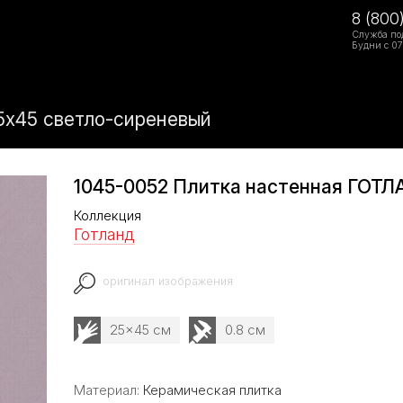
8 (800
Служба по
Будни с 07
5х45 светло-сиреневый
1045-0052 Плитка настенная ГОТЛ
Коллекция
Готланд
оригинал изображения
25x45 см
0.8 см
Материал:
Керамическая плитка