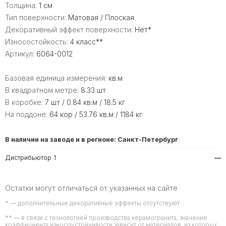
Толщина:
1 см
Тип поверхности:
Матовая / Плоская
Декоративный эффект поверхности:
Нет*
Износостойкость:
4 класс**
Артикул:
6064-0012
Базовая единица измерения:
кв.м
В квадратном метре:
8.33 шт
В коробке:
7 шт / 0.84 кв.м / 18.5 кг
На поддоне:
64 кор / 53.76 кв.м / 1184 кг
В наличии на заводе и в регионе: Санкт-Петербург
Дистрибьютор 1
—
Остатки могут отличаться от указанных на сайте
* — дополнительные декоративные эффекты отсутствуют
** — в связи с технологией производства керамогранита, значение
коэффициента износоустойчивости зависит от материалов, из которых